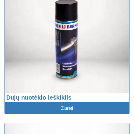
Dujų nuotėkio ieškiklis
Žiūrėti