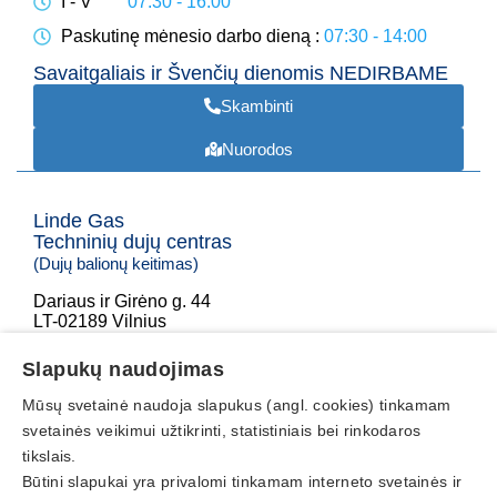
I - V
07:30 - 16:00
Paskutinę mėnesio darbo dieną
07:30 - 14:00
Savaitgaliais ir Švenčių dienomis NEDIRBAME
Skambinti
Nuorodos
Linde Gas
Techninių dujų centras
(Dujų balionų keitimas)
Dariaus ir Girėno g. 44
LT-02189 Vilnius
+370 605 26996
Slapukų naudojimas
tdc@dujucentras.lt
Mūsų svetainė naudoja slapukus (angl. cookies) tinkamam
Darbo laikas
svetainės veikimui užtikrinti, statistiniais bei rinkodaros
tikslais.
I - V
08:00 - 17:00
Būtini slapukai yra privalomi tinkamam interneto svetainės ir