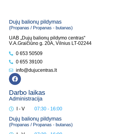
Dujų balionų pildymas
(Propanas / Propanas - butanas)
UAB „Dujų balionų pildymo centras“
V.A.Graičiūno g. 20A, Vilnius LT-02244
0 653 50509
0 655 39100
info@dujucentras.lt
Darbo laikas
Administracija
I - V
07:30 - 16:00
Dujų balionų pildymas
(Propanas / Propanas - butanas)