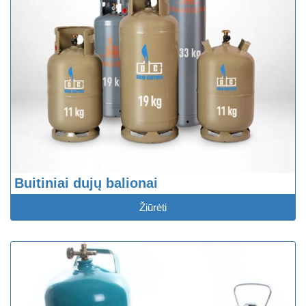
Buitiniai dujų balionai
Žiūrėti