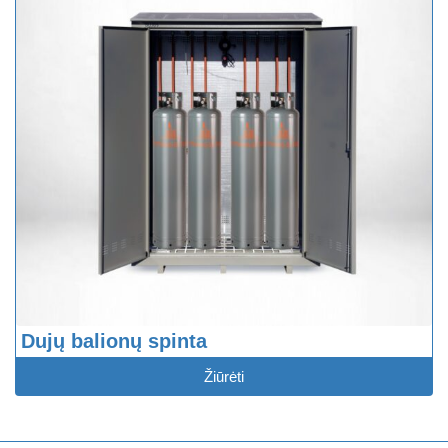
Dujų balionų spinta
Žiūrėti