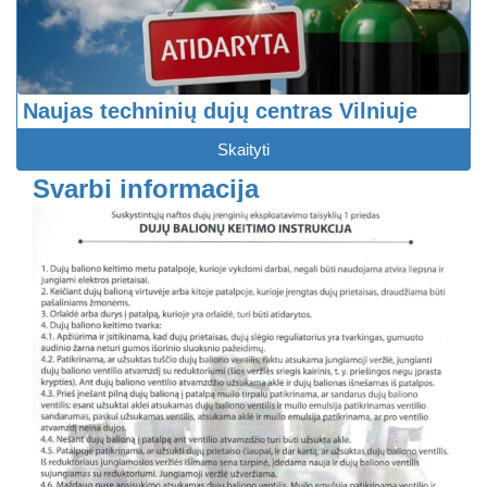
Naujas techninių dujų centras Vilniuje
Skaityti
Svarbi informacija