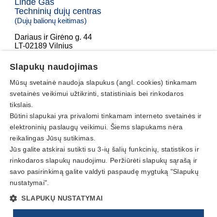
Linde Gas
Techninių dujų centras
(Dujų balionų keitimas)
Dariaus ir Girėno g. 44
LT-02189 Vilnius
+370 605 26996
Slapukų naudojimas
tdc@dujucentras.lt
Mūsų svetainė naudoja slapukus (angl. cookies) tinkamam
Darbo laikas
svetainės veikimui užtikrinti, statistiniais bei rinkodaros
tikslais.
I - V
08:00 - 17:00
Būtini slapukai yra privalomi tinkamam interneto svetainės ir
Pietų pertrauka
11:30 - 12:00
elektroninių paslaugų veikimui. Šiems slapukams nėra
reikalingas Jūsų sutikimas.
Savaitgaliais ir Švenčių dienomis NEDIRBAME
Jūs galite atskirai sutikti su 3-ių šalių funkcinių, statistikos ir
Nuorodos
rinkodaros slapukų naudojimu. Peržiūrėti slapukų sąrašą ir
savo pasirinkimą galite valdyti paspaudę mygtuką "Slapukų
Skambinti
nustatymai".
© 2002 – 2026 UAB Dujų balionų pildymo centras. Visos
SLAPUKŲ NUSTATYMAI
teisės saugomos.