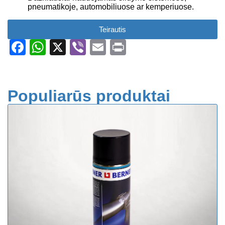
pneumatikoje, automobiliuose ar kemperiuose.
Teirautis
Facebook
WhatsApp
X
Viber
Email
Print
Populiarūs produktai