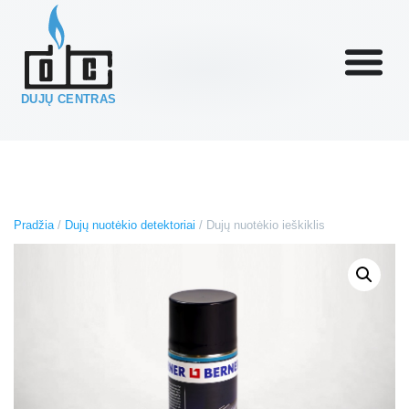
DUJŲ CENTRAS
Pradžia
/
Dujų nuotėkio detektoriai
/ Dujų nuotėkio ieškiklis