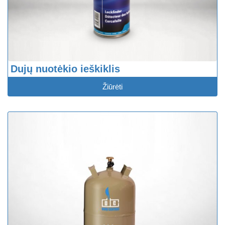
Dujų nuotėkio ieškiklis
Žiūrėti