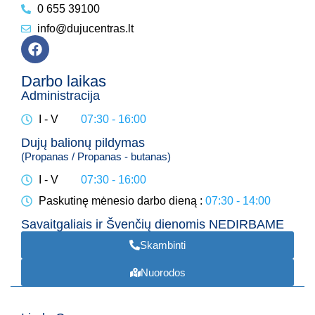
0 655 39100
info@dujucentras.lt
Darbo laikas
Administracija
I - V
07:30 - 16:00
Dujų balionų pildymas
(Propanas / Propanas - butanas)
I - V
07:30 - 16:00
Paskutinę mėnesio darbo dieną
07:30 - 14:00
Savaitgaliais ir Švenčių dienomis NEDIRBAME
Skambinti
Nuorodos